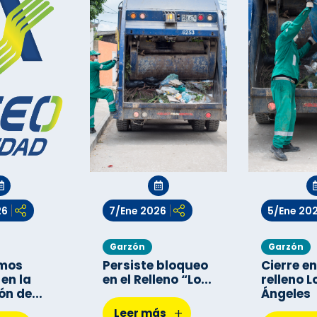
26
7/Ene 2026
5/Ene 20
Garzón
Garzón
mos
Persiste bloqueo
Cierre en
 en la
en el Relleno “Lo...
relleno L
n de...
Ángeles
+
Leer más